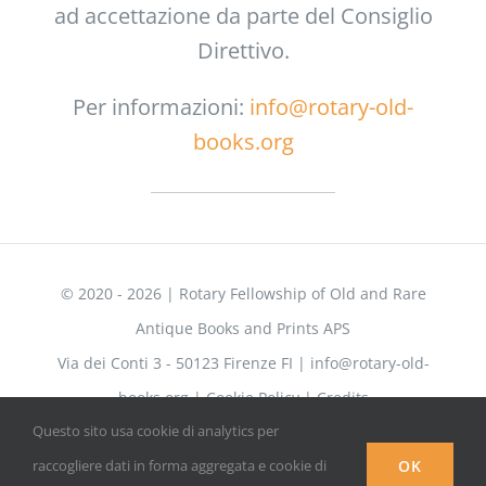
ad accettazione da parte del Consiglio
Direttivo.
Per informazioni:
info@rotary-old-
books.org
© 2020 -
2026 | Rotary Fellowship of Old and Rare
Antique Books and Prints APS
Via dei Conti 3 - 50123 Firenze FI |
info@rotary-old-
books.org
|
Cookie Policy
|
Credits
Questo sito usa cookie di analytics per
OK
raccogliere dati in forma aggregata e cookie di
Facebook