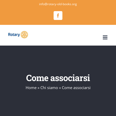
Salta
info@rotary-old-books.org
al
Facebook
contenuto
Come associarsi
Home
»
Chi siamo
»
Come associarsi